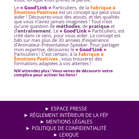
Le
« Good’Link »
Particuliers, de la
Fabrique à
Émotions Positives
est un concept qui peut vous
aider ! Découvrez-vous des atouts, et des qualités
que vous n’aviez jamais imaginées ! Tout n’est
qu’une question de
méthodes
, de
pratique
et
d’
entraînement
. Le
« Good’Link »
Particuliers, est
créé dans ce sens, pour vous aider. Le concept est
bâti sur mes plus de 30 années d’expérience
d’Animateur-Présentateur-Speaker. Pour partager
mon expertise, découvrez le
« Good’Link »
Particuliers ! C’est certain, à la
Fabrique à
Émotions Positives
, vous trouverez des
formations adaptées à vos attentes !
NN’attendez plus ! Vous venez de découvrir votre
complice pour activer les liens !
► ESPACE PRESSE
► RÈGLEMENT INTÉRIEUR DE LA FÉP
► MENTIONS LÉGALES
► POLITIQUE DE CONFIDENTIALITÉ
► LEXIQUE