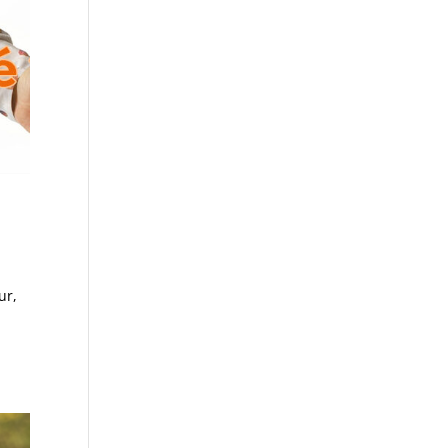
ur,
.