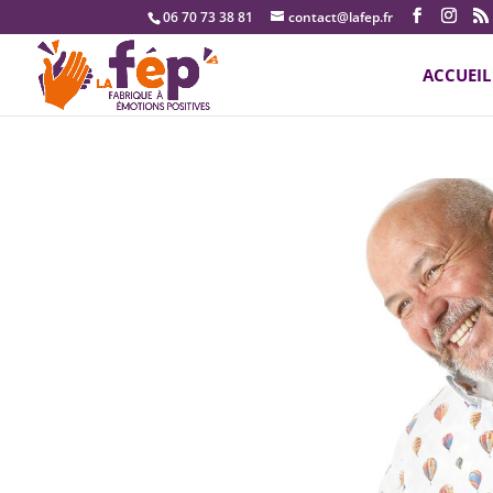
06 70 73 38 81
contact@lafep.fr
ACCUEIL