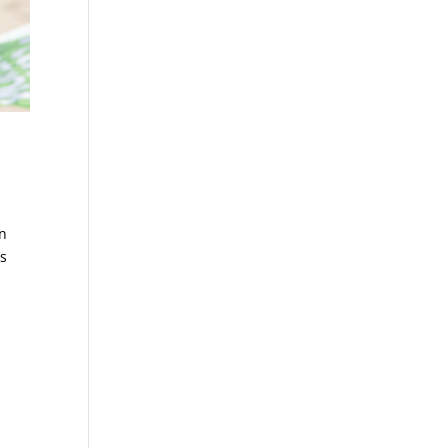
un
ts