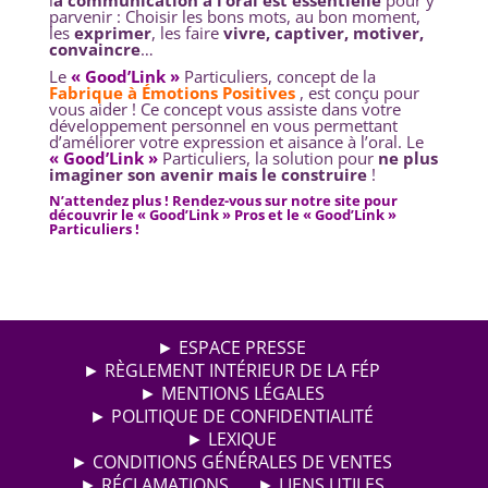
l
a communication à l’oral est essentielle
pour y
parvenir : Choisir les bons mots, au bon moment,
les
exprimer
, les faire
vivre, captiver, motiver,
convaincre
…
Le
« Good’Link »
Particuliers, concept de la
Fabrique à Émotions Positives
, est conçu pour
vous aider ! Ce concept vous assiste dans votre
développement personnel en vous permettant
d’améliorer votre expression et aisance à l’oral. Le
« Good’Link »
Particuliers, la solution pour
ne plus
imaginer son avenir mais le construire
!
N’attendez plus ! Rendez-vous sur notre site pour
découvrir le « Good’Link » Pros et le « Good’Link »
Particuliers !
► ESPACE PRESSE
► RÈGLEMENT INTÉRIEUR DE LA FÉP
► MENTIONS LÉGALES
► POLITIQUE DE CONFIDENTIALITÉ
► LEXIQUE
► CONDITIONS GÉNÉRALES DE VENTES
► RÉCLAMATIONS
► LIENS UTILES