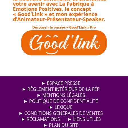
votre avenir avec La Fabrique à
Emotions Positives, le concept
« Good’Link » et mon expérience
d’Animateur-Présentateur-Speaker.
Decouvrir le oncept « Good’Link » Pro
► ESPACE PRESSE
► RÈGLEMENT INTÉRIEUR DE LA FÉP
► MENTIONS LÉGALES
► POLITIQUE DE CONFIDENTIALITÉ
► LEXIQUE
► CONDITIONS GÉNÉRALES DE VENTES
► RÉCLAMATIONS
► LIENS UTILES
► PLAN DU SITE