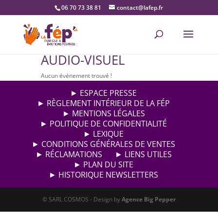
06 70 73 38 81
contact@lafep.fr
AUDIO-VISUEL
Aucun événement trouvé !
► ESPACE PRESSE
► RÈGLEMENT INTÉRIEUR DE LA FÉP
► MENTIONS LÉGALES
► POLITIQUE DE CONFIDENTIALITÉ
► LEXIQUE
► CONDITIONS GÉNÉRALES DE VENTES
► RÉCLAMATIONS
► LIENS UTILES
► PLAN DU SITE
► HISTORIQUE NEWSLETTERS
© SARL COSMOS - Design by
Agence Big Pepper