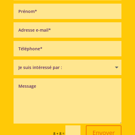
Envoyer
=
8 + 8